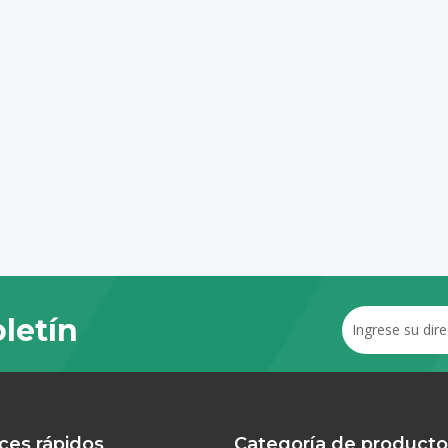
letín
ces rápidos
Categoría de producto