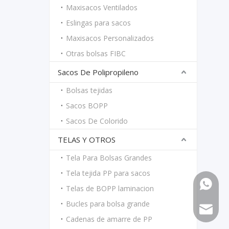
Maxisacos Ventilados
Eslingas para sacos
Maxisacos Personalizados
Otras bolsas FIBC
Sacos De Polipropileno
Bolsas tejidas
Sacos BOPP
Sacos De Colorido
TELAS Y OTROS
Tela Para Bolsas Grandes
Tela tejida PP para sacos
861766
Telas de BOPP laminacion
Bucles para bolsa grande
861558
maria@
Cadenas de amarre de PP