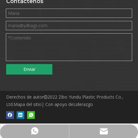
Contáctenos
Enviar
Derechos de autor
2022 Zibo Yundu Plastic Products Co.,

Ltd.
Mapa del sitio
| Con apoyo de
Liderazgo
maria@ydbags.com
8617667836324