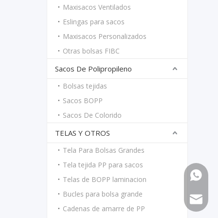
Maxisacos Ventilados
Eslingas para sacos
Maxisacos Personalizados
Otras bolsas FIBC
Sacos De Polipropileno
Bolsas tejidas
Sacos BOPP
Sacos De Colorido
TELAS Y OTROS
Tela Para Bolsas Grandes
Tela tejida PP para sacos
861766
Telas de BOPP laminacion
Bucles para bolsa grande
861558
maria@
Cadenas de amarre de PP