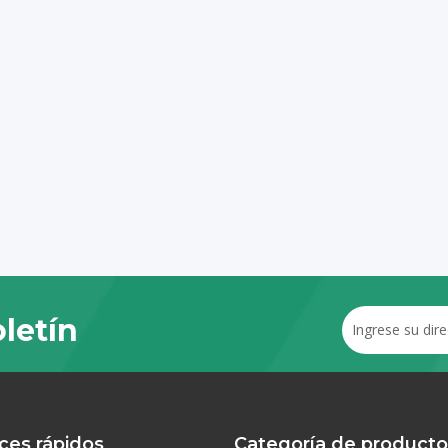
letín
ces rápidos
Categoría de producto