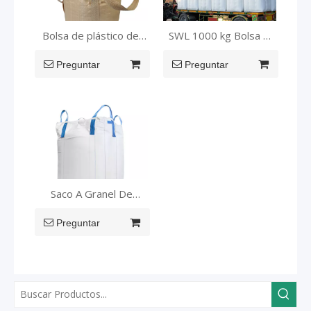
Bolsa de plástico del
SWL 1000 kg Bolsa Q
contenedor PP Fibc de
Deflector
Preguntar
1500 kg para
Preguntar
productos químicos
Saco A Granel De
Polipropileno De 1
Preguntar
Tonelada.