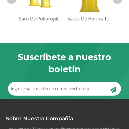
Saco De Polipropileno De 50 Lb, Grano De Maíz Vacío, Alimento Para Animales, Pollos, Aves De Corral, Sacos De Frijol De Rafia Tejida Pp, 20 Kg, 50 Kg, 100 Kg, A La Venta
Sacos De Harina Tejidos De Polipropileno De 25 Kg
Suscríbete a nuestro
boletín
Sobre Nuestra Compañía
Una planta de fabricación totalmente integrada con sistemas