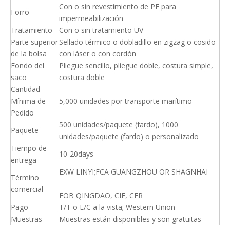
Con o sin revestimiento de PE para
Forro
impermeabilización
Tratamiento
Con o sin tratamiento UV
Parte superior
Sellado térmico o dobladillo en zigzag o cosido
de la bolsa
con láser o con cordón
Fondo del
Pliegue sencillo, pliegue doble, costura simple,
saco
costura doble
Cantidad
Mínima de
5,000 unidades por transporte marítimo
Pedido
500 unidades/paquete (fardo), 1000
Paquete
unidades/paquete (fardo) o personalizado
Tiempo de
10-20days
entrega
EXW LINYI;FCA GUANGZHOU OR SHAGNHAI
Término
comercial
FOB QINGDAO, CIF, CFR
Pago
T/T o L/C a la vista; Western Union
Muestras
Muestras están disponibles y son gratuitas