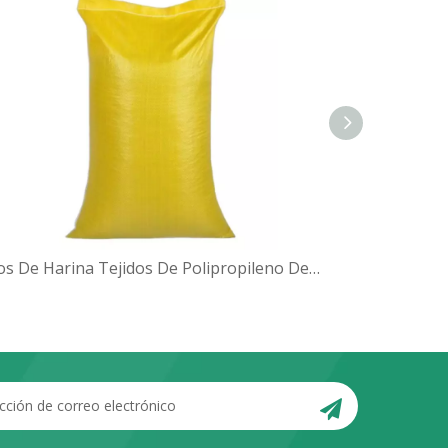
Sacos De Harina Tejidos De Polipropileno De 25 Kg
25kg 50