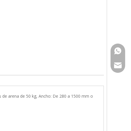
861766
861558
maria@
harvis@
s de arena de 50 kg, Ancho: De 280 a 1500 mm o