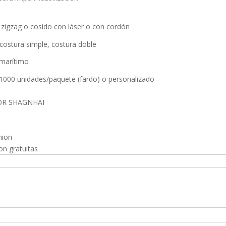
n zigzag o cosido con láser o con cordón
, costura simple, costura doble
 marítimo
 1000 unidades/paquete (fardo) o personalizado
OR SHAGNHAI
nion
on gratuitas