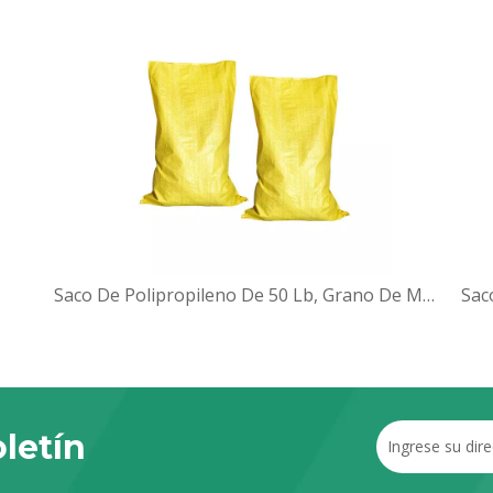
Saco De Polipropileno De 50 Lb, Grano De Maíz Vacío, Alimento Para Animales, Pollos, Aves De Corral, Sacos De Frijol De Rafia Tejida Pp, 20 Kg, 50 Kg, 100 Kg, A La Venta
letín