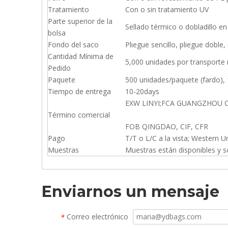
Tratamiento
Con o sin tratamiento UV
Parte superior de la
Sellado térmico o dobladillo e
bolsa
Fondo del saco
Pliegue sencillo, pliegue doble
Cantidad Mínima de
5,000 unidades por transporte
Pedido
Paquete
500 unidades/paquete (fardo),
Tiempo de entrega
10-20days
EXW LINYI;FCA GUANGZHOU 
Término comercial
FOB QINGDAO, CIF, CFR
Pago
T/T o L/C a la vista; Western U
Muestras
Muestras están disponibles y s
Enviarnos un mensaje
Correo electrónico
*