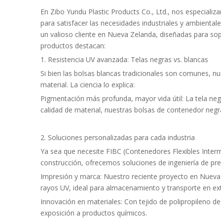
En Zibo Yundu Plastic Products Co., Ltd., nos especiali
para satisfacer las necesidades industriales y ambient
un valioso cliente en Nueva Zelanda, diseñadas para sopo
productos destacan:
1. Resistencia UV avanzada: Telas negras vs. blancas
Si bien las bolsas blancas tradicionales son comunes, n
material. La ciencia lo explica:
Pigmentación más profunda, mayor vida útil: La tela neg
calidad de material, nuestras bolsas de contenedor negra
2. Soluciones personalizadas para cada industria
Ya sea que necesite FIBC (Contenedores Flexibles Inter
construcción, ofrecemos soluciones de ingeniería de pre
Impresión y marca: Nuestro reciente proyecto en Nueva Ze
rayos UV, ideal para almacenamiento y transporte en ext
Innovación en materiales: Con tejido de polipropileno d
exposición a productos químicos.