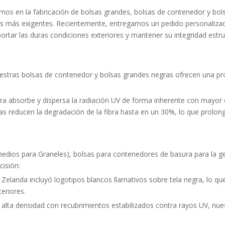
zamos en la fabricación de bolsas grandes, bolsas de contenedor y bo
ales más exigentes. Recientemente, entregamos un pedido personalizad
rtar las duras condiciones exteriores y mantener su integridad estru
uestras bolsas de contenedor y bolsas grandes negras ofrecen una pr
ra absorbe y dispersa la radiación UV de forma inherente con mayor 
s reducen la degradación de la fibra hasta en un 30%, lo que prolonga
medios para Graneles), bolsas para contenedores de basura para la g
cisión:
landa incluyó logotipos blancos llamativos sobre tela negra, lo que ga
eriores.
e alta densidad con recubrimientos estabilizados contra rayos UV, nu