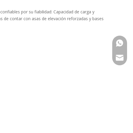
confiables por su fiabilidad: Capacidad de carga y
s de contar con asas de elevación reforzadas y bases
861766
861558
maria@
harvis@