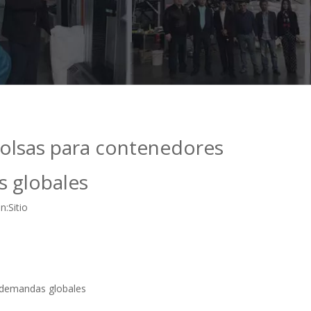
bolsas para contenedores
s globales
n:
Sitio
s demandas globales