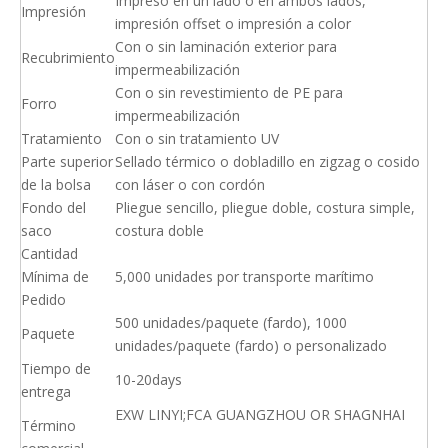
Impreso en un lado o en ambos lados,
Impresión
impresión offset o impresión a color
Con o sin laminación exterior para
Recubrimiento
impermeabilización
Con o sin revestimiento de PE para
Forro
impermeabilización
Tratamiento
Con o sin tratamiento UV
Parte superior
Sellado térmico o dobladillo en zigzag o cosido
de la bolsa
con láser o con cordón
Fondo del
Pliegue sencillo, pliegue doble, costura simple,
saco
costura doble
Cantidad
Mínima de
5,000 unidades por transporte marítimo
Pedido
500 unidades/paquete (fardo), 1000
Paquete
unidades/paquete (fardo) o personalizado
Tiempo de
10-20days
entrega
EXW LINYI;FCA GUANGZHOU OR SHAGNHAI
Término