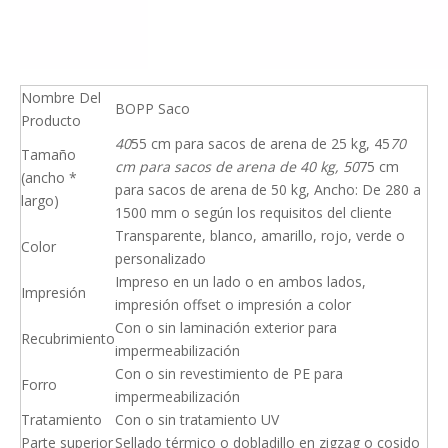
Nombre Del
BOPP Saco
Producto
40
55 cm para sacos de arena de 25 kg, 45
70
Tamaño
cm para sacos de arena de 40 kg, 50
75 cm
(ancho *
para sacos de arena de 50 kg, Ancho: De 280 a
largo)
1500 mm o según los requisitos del cliente
Transparente, blanco, amarillo, rojo, verde o
Color
personalizado
Impreso en un lado o en ambos lados,
Impresión
impresión offset o impresión a color
Con o sin laminación exterior para
Recubrimiento
impermeabilización
Con o sin revestimiento de PE para
Forro
impermeabilización
Tratamiento
Con o sin tratamiento UV
Parte superior
Sellado térmico o dobladillo en zigzag o cosido